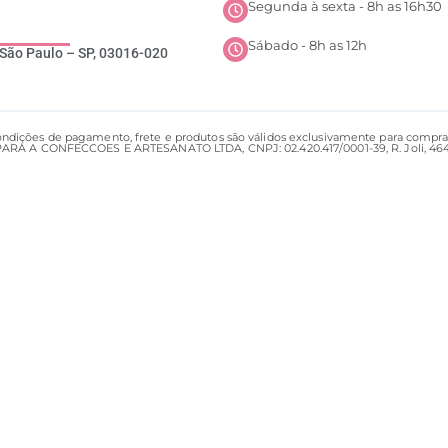
Segunda à sexta - 8h as 16h30
Sábado - 8h as 12h
, São Paulo – SP, 03016-020
condições de pagamento, frete e produtos são válidos exclusivamente para compra
 A CONFECCOES E ARTESANATO LTDA, CNPJ: 02.420.417/0001-39, R. Joli, 464 - B