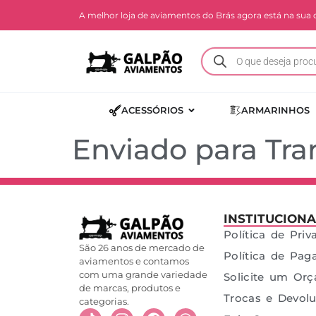
A melhor loja de aviamentos do Brás agora está na sua 
ACESSÓRIOS
ARMARINHOS
Enviado para Tr
INSTITUCIONA
Política de Pri
São 26 anos de mercado de
Política de Pa
aviamentos e contamos
com uma grande variedade
Solicite um Or
de marcas, produtos e
Trocas e Devol
categorias.