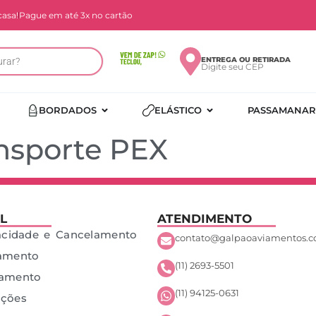
casa!
Pague em até 3x no cartão
ENTREGA OU RETIRADA
Digite seu CEP
BORDADOS
ELÁSTICO
PASSAMANAR
ansporte PEX
L
ATENDIMENTO
vacidade e Cancelamento
contato@galpaoaviamentos.c
gamento
(11) 2693-5501
çamento
(11) 94125-0631
uções