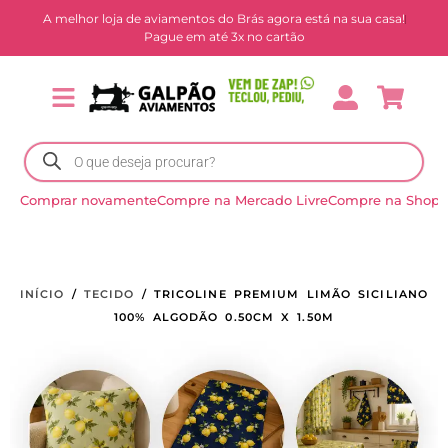
A melhor loja de aviamentos do Brás agora está na sua casa!
Pague em até 3x no cartão
Comprar novamente
Compre na Mercado Livre
Compre na Shope
INÍCIO
/
TECIDO
/ TRICOLINE PREMIUM LIMÃO SICILIANO
100% ALGODÃO 0.50CM X 1.50M