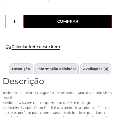
COMPRAR
Calcular frete deste item
Descrição
Informação adicional
Avaliações (0)
Descrição
Tecido Tricoline 100% Algodão Estampado – Marca: Galpão Shop
Brasil
Medidas: 0,50 cm de comprimento x 1,50 m de largura
O tricoline Galpão Shop Brasil é um tecido leve, plano e fácil de
costurar, perfeito para quem busca praticidade e qualidade na